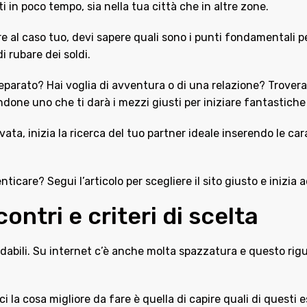
i in poco tempo, sia nella tua città che in altre zone.
are al caso tuo, devi sapere quali sono i punti fondamentali 
i rubare dei soldi.
separato? Hai voglia di avventura o di una relazione? Troverai 
ndone uno che ti darà i mezzi giusti per iniziare fantastich
ivata, inizia la ricerca del tuo partner ideale inserendo le car
nticare? Segui l’articolo per scegliere il sito giusto e inizi
ncontri e criteri di scelta
ffidabili. Su internet c’è anche molta spazzatura e questo rig
ici la cosa migliore da fare è quella di capire quali di quest