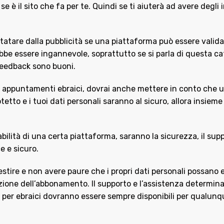
e è il sito che fa per te. Quindi se ti aiuterà ad avere degli
tatare dalla pubblicità se una piattaforma può essere valida
ebbe essere ingannevole, soprattutto se si parla di questa ca
 feedback sono buoni.
uoi appuntamenti ebraici, dovrai anche mettere in conto che u
tto e i tuoi dati personali saranno al sicuro, allora insieme 
dabilità di una certa piattaforma, saranno la sicurezza, il su
e e sicuro.
estire e non avere paure che i propri dati personali possano
ivazione dell’abbonamento. Il supporto e l’assistenza determ
le per ebraici dovranno essere sempre disponibili per qualun